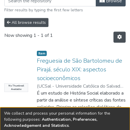
Browse
Filter results by typing the first few letters
All browse results
Now showing
1 - 1 of 1
Item type:
,
Item
Freguesia de São Bartolomeu de
Pirajá, século XIX: aspectos
socioeconômicos
(
UCSal - Universidade Católica do Salvador
,
No Thumbnail
Available
2025-09-19
É um estudo de História Social elaborado a
)
Santos, Félix Souza
;
Cruz,
Alessandra Carvalho da (Orient.)
partir da análise e síntese críticas das fontes
coligidas. Prioriza as relações dialéticas do
We collect and process your personal information for the
trabalho com o capital e o Estado. O objeto
Show more
following purposes:
Authentication, Preferences,
de análise é a formação histórica e o
Acknowledgement and Statistics
.
desenvolvimento socioeconômico da