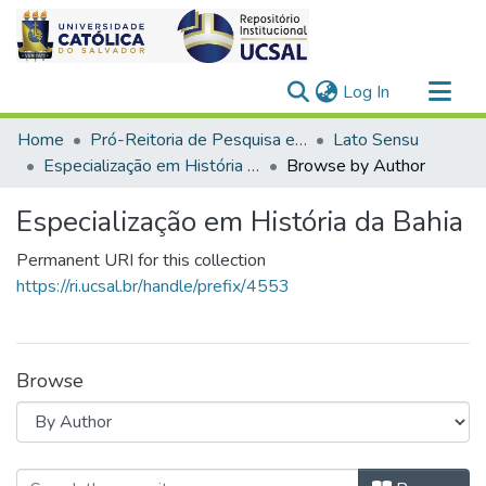
(current)
Log In
Communities & Collections
Home
Pró-Reitoria de Pesquisa e Pós-Graduação > Stricto Sensu
Lato Sensu
All of DSpace
Especialização em História da Bahia
Browse by Author
Especialização em História da Bahia
Permanent URI for this collection
https://ri.ucsal.br/handle/prefix/4553
Browse
Browsing Especialização em História 