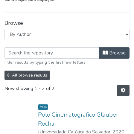
Browse
Browsing Pró-Reitoria de Graduação, 
Browse
Filter results by typing the first few letters
All browse results
Now showing
1 - 2 of 2
Item type:
,
Item
Polo Cinematográfico Glauber
Rocha
(
Universidade Católica do Salvador
,
2020-