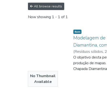
All browse results
Now showing
1 - 1 of 1
Item type:
,
Item
Modelagem de da
Diamantina, com
(
Resíduos sólidos
,
2
O objetivo desta pes
produção de mapas d
Chapada Diamantina,
No Thumbnail
Available