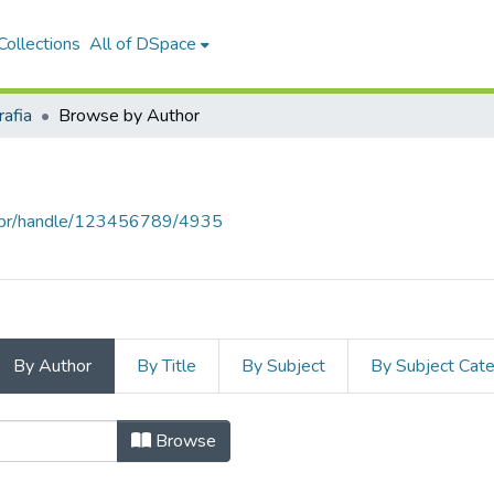
ollections
All of DSpace
afia
Browse by Author
sal.br/handle/123456789/4935
By Author
By Title
By Subject
By Subject Cat
y Author "Almeida, Rogério C
Browse