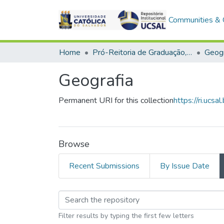
Communities & C
Home
Pró-Reitoria de Graduação, Extensão e Ação Comunitária > Ciências Humanas
Geogr
Geografia
Permanent URI for this collection
https://ri.uc
Browse
Recent Submissions
By Issue Date
Browsing Geografia b
Filter results by typing the first few letters