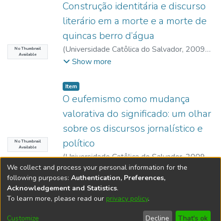
Construção identitária e discurso
literário em a morte e a morte de
quincas berro d’água
(
Universidade Catôlica do Salvador
,
2009-
No Thumbnail
Available
10
)
Oliveira, Patrícia Medeiros de
;
Borges,
Show more
Carla Luzia Carneiro
;
UCSAL, Universidade
Católica do Salvador
Item type:
,
Item
O eufemismo como mudança
valorativa do significado: um olhar
sobre os discursos jornalístico e
político
No Thumbnail
Available
(
Universidade Catôlica do Salvador
,
2009-
We collect and process your personal information for the
10
)
Pinto, Iracema Pinheiro
;
Brito, Patrícia
Show more
following purposes:
Authentication, Preferences,
Lima de
;
Oliveira, Patrícia Medeiros de
;
Acknowledgement and Statistics
.
Borges, Carla Luzia Carneiro
;
UCSAL,
To learn more, please read our
privacy policy
.
DSpace software
copyright © 2002-2026
LYRASIS
Universidade Católica do Salvador
Cookie
Accessibility
Privacy
End User
Send
Customize
Decline
That's ok