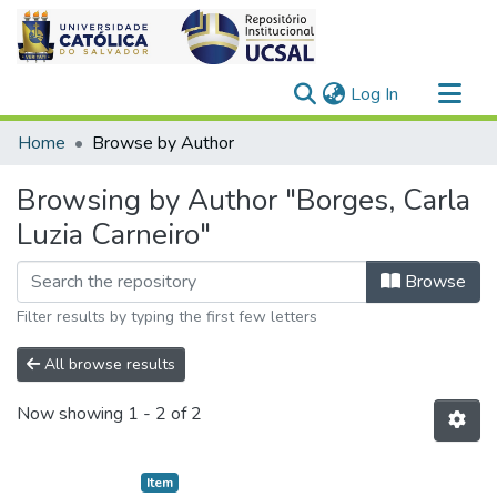
(current)
Log In
Communities & Collections
Home
Browse by Author
All of DSpace
Browsing by Author "Borges, Carla
Luzia Carneiro"
Browse
Filter results by typing the first few letters
All browse results
Now showing
1 - 2 of 2
Item type:
,
Item