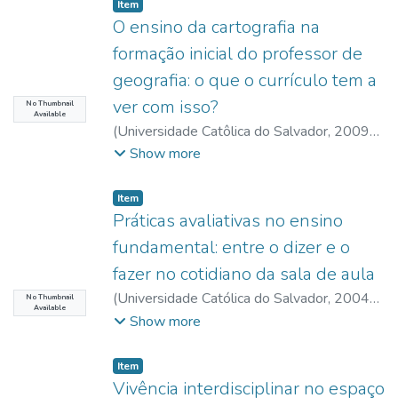
Católica do Salvador
Item type:
,
Item
O ensino da cartografia na
formação inicial do professor de
geografia: o que o currículo tem a
ver com isso?
No Thumbnail
Available
(
Universidade Catôlica do Salvador
,
2009-
10
)
Oliveira, Simone Santos de
;
Portugal,
Show more
Jussara Fraga
;
Santos, Janeide Bispo dos
;
UCSAL, Universidade Católica do Salvador
Item type:
,
Item
Práticas avaliativas no ensino
fundamental: entre o dizer e o
fazer no cotidiano da sala de aula
(
Universidade Católica do Salvador
,
2004-
No Thumbnail
Available
10
)
Portugal, Jussara Fraga
;
UCSAL,
Show more
Universidade Católica do Salvador
Item type:
,
Item
Vivência interdisciplinar no espaço