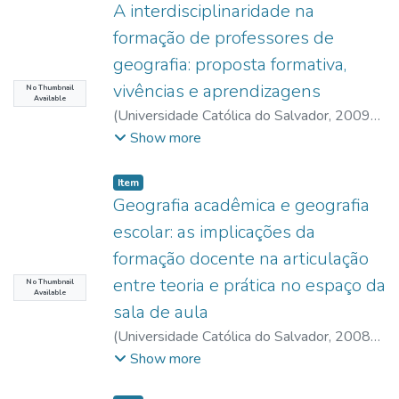
A interdisciplinaridade na
formação de professores de
geografia: proposta formativa,
vivências e aprendizagens
No Thumbnail
Available
(
Universidade Católica do Salvador
,
2009-
10
)
Meireles, Mariana Martins de
;
Portugal,
Show more
Jussara Fraga
;
UCSAL, Universidade
Católica do Salvador
Item type:
,
Item
Geografia acadêmica e geografia
escolar: as implicações da
formação docente na articulação
entre teoria e prática no espaço da
No Thumbnail
Available
sala de aula
(
Universidade Católica do Salvador
,
2008-
10
)
Portugal, Jussara Fraga
;
Meireles,
Show more
Mariana Martins de
;
UCSAL, Universidade