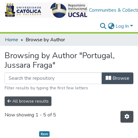
Communities & Collect
Log In
Home
Browse by Author
Browsing by Author "Portugal,
Jussara Fraga"
Browse
Filter results by typing the first few letters
All browse results
Now showing
1 - 5 of 5
Item type:
,
Item