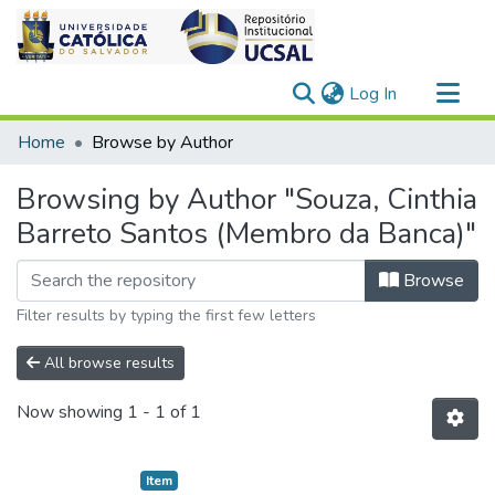
(current)
Log In
Communities & Collections
Home
Browse by Author
All of DSpace
Browsing by Author "Souza, Cinthia
Barreto Santos (Membro da Banca)"
Browse
Filter results by typing the first few letters
All browse results
Now showing
1 - 1 of 1
Item type:
,
Item