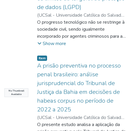
de dados (LGPD)
(
UCSal - Universidade Católica do Salvador
,
2026-06-14
O progresso tecnológico não se restringe à
)
Carmo, Manoela Vivas
Nascimento do
sociedade civil, sendo igualmente
;
Gomes Neto, Carlos Clóvis
(Orient.)
incorporado por agentes criminosos para a
;
Requião, Luiz Henrique
Comandaroba Castelo (Coorient.)
prática de atividades ilícitas. Nesse
Show more
contexto, o crime organizado tem se
tornado cada vez mais sofisticado ao utilizar
Item type:
,
Item
meios digitais para ampliar sua atuação, o
A prisão preventiva no processo
que demanda do Estado à adoção de
penal brasileiro: análise
mecanismos eficazes de repressão e
jurisprudencial do Tribunal de
investigação. Considerando que o ambiente
Justiça da Bahia em decisões de
digital é estruturado por dados capazes de
No Thumbnail
Available
gerar informações relevantes para a
habeas corpus no período de
persecução penal, a presente pesquisa
2022 a 2025
analisa a necessidade de regulamentação
(
UCSal - Universidade Católica do Salvador
,
do acesso, tratamento, compartilhamento e
2026-06-14
O presente estudo analisa a aplicação da
)
Santos, Lorena Silva de
utilização desses dados no combate às