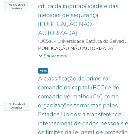
crítica da imputabilidade e das
assegurado à pessoa condenada pela
No Thumbnail
Available
Convenção Americana sobre Direitos
medidas de segurança
Humanos e pelo Pacto Internacional sobre
[PUBLICAÇÃO NÃO
Direitos Civis e Políticos. A pesquisa adota
AUTORIZADA]
abordagem qualitativa, bibliográfica e
(
UCSal - Universidade Católica do Salvador
,
documental, com exame da doutrina
2026-06-14
PUBLICAÇÃO NÃO AUTORIZADA.
)
Esteves, Anita Magalhães
processual penal, da legislação aplicável e
Batista
;
Assunção, Revardiêre Rodrigues
Show more
da jurisprudência nacional e interamericana.
(Orient.)
Conclui-se que a acusação pode recorrer
nos limites expressos da lei, mas não
Item type:
,
Item
A classificação do primeiro
titulariza direito fundamental ao duplo grau
em paridade substancial com o acusado,
comando da capital (PCC) e do
pois a função garantidora do instituto
comando vermelho (CV) como
consiste em conter o poder punitivo,
organizações terroristas pelos
No Thumbnail
prevenir o erro judiciário e proteger a
Available
Estados Unidos: a transferência
liberdade individual.
internacional de dados pessoais e
os limites da lei geral de proteção