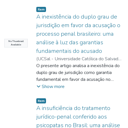
Item type:
,
Item
A inexistência do duplo grau de
jurisdição em favor da acusação o
processo penal brasileiro: uma
análise à luz das garantias
No Thumbnail
Available
fundamentais do acusado
(
UCSal - Universidade Católica do Salvador
,
2026-06-14
O presente artigo analisa a inexistência do
)
Rocha, Thiago Barros dos
Santos
duplo grau de jurisdição como garantia
;
Pinto, José Osmar Coelho Pereira
(Orient.)
fundamental em favor da acusação no
processo penal brasileiro, a partir das
Show more
garantias fundamentais do acusado e da
matriz acusatória constitucional. Parte-se da
Item type:
,
Item
distinção entre legitimidade recursal do
A insuficiência do tratamento
Ministério Público, prevista na legislação
jurídico-penal conferido aos
processual, e titularidade do direito
psicopatas no Brasil: uma análise
Fundamental ao reexame da condenação,