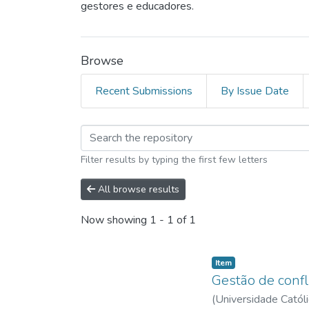
gestores e educadores.
Browse
Recent Submissions
By Issue Date
Browsing Enfermagem
Filter results by typing the first few letters
All browse results
Now showing
1 - 1 of 1
Item type:
,
Item
Gestão de confl
(
Universidade Catól