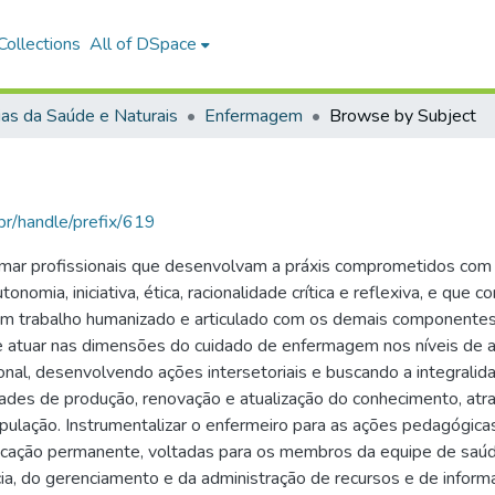
ollections
All of DSpace
ias da Saúde e Naturais
Enfermagem
Browse by Subject
l.br/handle/prefix/619
ar profissionais que desenvolvam a práxis comprometidos com 
mia, iniciativa, ética, racionalidade crítica e reflexiva, e que 
um trabalho humanizado e articulado com os demais componentes
atuar nas dimensões do cuidado de enfermagem nos níveis de atenç
onal, desenvolvendo ações intersetoriais e buscando a integralida
ades de produção, renovação e atualização do conhecimento, atra
opulação. Instrumentalizar o enfermeiro para as ações pedagógic
ação permanente, voltadas para os membros da equipe de saúde 
cia, do gerenciamento e da administração de recursos e de info