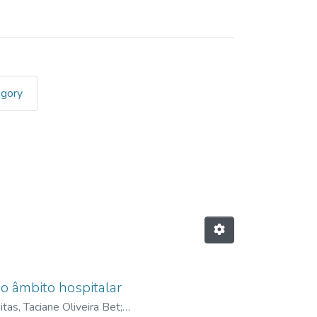
egory
de recursos humanos"
no âmbito hospitalar
itas, Taciane Oliveira Bet
;