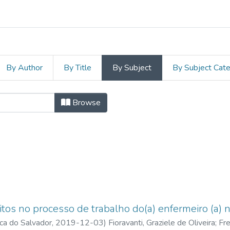
By Author
By Title
By Subject
By Subject Cat
 by Subject "Administração 
Browse
itos no processo de trabalho do(a) enfermeiro (a) 
ica do Salvador
,
2019-12-03
)
Fioravanti, Graziele de Oliveira
;
Fre