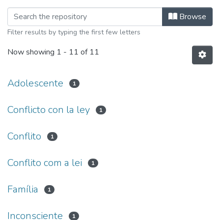
Browsing Especialização em Gestão de
Browse
Filter results by typing the first few letters
Now showing
1 - 11 of 11
Adolescente
1
Conflicto con la ley
1
Conflito
1
Conflito com a lei
1
Família
1
Inconsciente
1