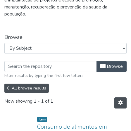
e implantação de projetos e ações de promoção,
manutenção, recuperação e prevenção da saúde da
população.
Browse
Browsing Nutrição by Subject "Anemi
Browse
Filter results by typing the first few letters
All browse results
Now showing
1 - 1 of 1
Item type:
,
Item
Consumo de alimentos em