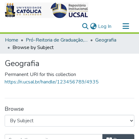
(current)
Log In
Communities & Collections
Home
Pró-Reitoria de Graduação, Extensão e Ação Comunitária > Ciências Humanas
Geografia
All of DSpace
Browse by Subject
Geografia
Permanent URI for this collection
https://ri.ucsal.br/handle/123456789/4935
Browse
Browsing Geografia by Subject "Água 