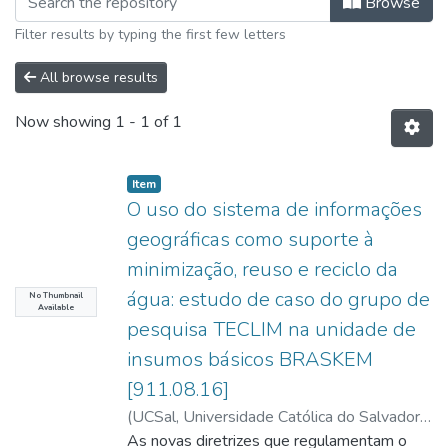
Browse
Filter results by typing the first few letters
All browse results
Now showing
1 - 1 of 1
Item type:
,
Item
O uso do sistema de informações
geográficas como suporte à
minimização, reuso e reciclo da
água: estudo de caso do grupo de
No Thumbnail
Available
pesquisa TECLIM na unidade de
insumos básicos BRASKEM
[911.08.16]
(
UCSal, Universidade Católica do Salvador
,
2008
As novas diretrizes que regulamentam o
)
Santos, Elicelma Carvalho dos
;