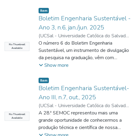
Item type:
,
Item
Boletim Engenharia Sustentável -
Ano 3, n.6, jan./jun. 2025
(
UCSal - Universidade Católica do Salvador
,
2025-06
O número 6 do Boletim Engenharia
)
Nunes Filho, Fernando Barreto
No Thumbnail
Available
(Editor)
Sustentável, um instrumento de divulgação
;
Vilasboas, José Marcilio Ladeia
(Conselho Editorial)
da pesquisa na graduação, vêm com
;
Neves, Julia Barbosa
(Conselho Editorial)
algumas mudanças estruturais em termos
;
Ferraz, Kilcy Costa
Show more
(Conselho Editorial)
de seções, manteve a composição ampliada
;
Nunes, Maiesse Pinto
El Sayegh (Conselho Editorial)
e reforçada do Conselho Editorial e
;
Silva, Maina
Item type:
,
Item
Pirajá (Conselho Editorial)
permanece com o objetivo de cumprir
;
Burgos, Paulo
Boletim Engenharia Sustentável-
César (Conselho Editorial)
algumas das exigências para uma revista
;
Carvalho, Silvana
Ano III, n.7, out., 2025
Sá de (Conselho Editorial)
científica. Nesse número, foram
(
UCSal - Universidade Católica do Salvador
,
implementadas duas novas seções, ambas
2026-04-16
A 28.ª SEMOC representou mais uma
)
Nunes Filho, Fernando
compostas por textos mais curtos: Direto
No Thumbnail
Available
Barreto (Editor)
grande oportunidade de conhecermos a
;
Vilasboas, José Marcilio
do
Ladeia (Conselho Editorial)
produção técnica e científica de nossa
;
Neves, Júlia
Canteiro de Obras e Uma leitura de ..... A
Barbosa (Conselho Editorial)
Universidade e neste ano especialmente
;
Ferraz, Kilcy
Show more