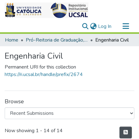
(current)
Log In
Communities & Collections
Home
Pró-Reitoria de Graduação, Extensão e Ação Comunitária > Engenharias
Engenharia Civil
All of DSpace
Engenharia Civil
Statistics
Permanent URI for this collection
https://ri.ucsal.br/handle/prefix/2674
Browse
Recent Submissions
Now showing
1 - 14 of 14