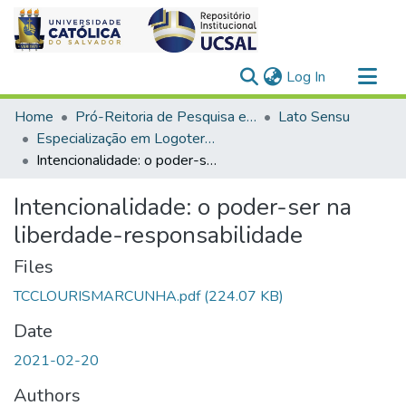
(current)
Log In
Communities & Collections
Home
Pró-Reitoria de Pesquisa e Pós-Graduação > Stricto Sensu
Lato Sensu
All of DSpace
Especialização em Logoterapia e Análise Existencial
Intencionalidade: o poder-ser na liberdade-responsabilidade
Statistics
Intencionalidade: o poder-ser na
liberdade-responsabilidade
Files
TCCLOURISMARCUNHA.pdf
(224.07 KB)
Date
2021-02-20
Authors