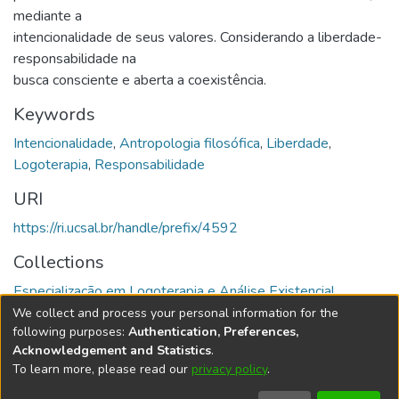
mediante a
intencionalidade de seus valores. Considerando a liberdade-
responsabilidade na
busca consciente e aberta a coexistência.
Keywords
Intencionalidade
,
Antropologia filosófica
,
Liberdade
,
Logoterapia
,
Responsabilidade
URI
https://ri.ucsal.br/handle/prefix/4592
Collections
Especialização em Logoterapia e Análise Existencial
We collect and process your personal information for the
Full item page
following purposes:
Authentication, Preferences,
Acknowledgement and Statistics
.
To learn more, please read our
privacy policy
.
DSpace software
copyright © 2002-2026
LYRASIS