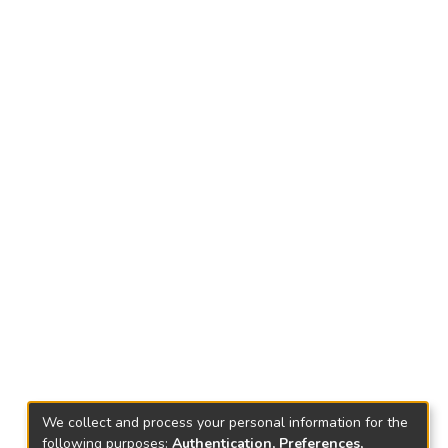
We collect and process your personal information for the
following purposes:
Authentication, Preferences,