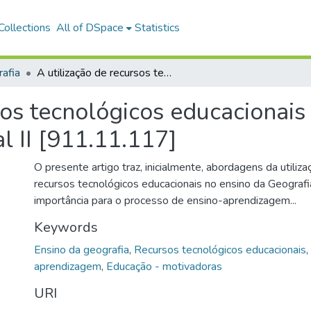
ollections
All of DSpace
Statistics
afia
A utilização de recursos tecnológicos educacionais o ensino da geografia no ensino fundamental II [911.11.117]
sos tecnológicos educacionais
l II [911.11.117]
O presente artigo traz, inicialmente, abordagens da utiliz
recursos tecnológicos educacionais no ensino da Geografi
importância para o processo de ensino-aprendizagem...
Keywords
Ensino da geografia
,
Recursos tecnológicos educacionais
,
aprendizagem
,
Educação - motivadoras
URI