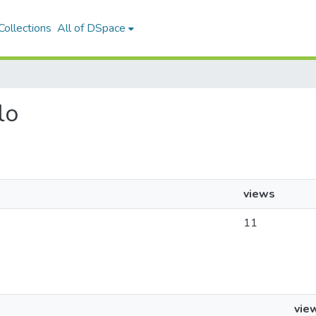
ollections
All of DSpace
lo
views
11
vie