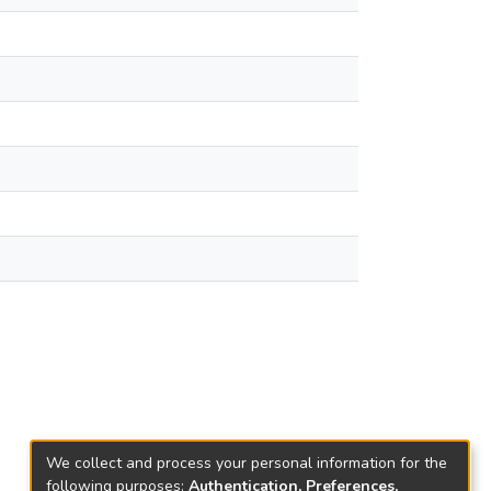
We collect and process your personal information for the
following purposes:
Authentication, Preferences,