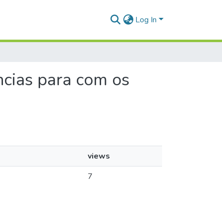
Log In
ências para com os
views
7