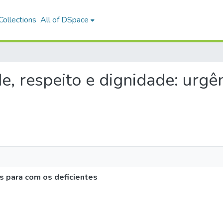
ollections
All of DSpace
ade, respeito e dignidade: urg
as para com os deficientes