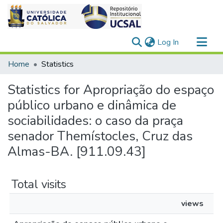
(current)
Log In
Communities & Collections
Home
Statistics
All of DSpace
Statistics for Apropriação do espaço
público urbano e dinâmica de
sociabilidades: o caso da praça
senador Themístocles, Cruz das
Almas-BA. [911.09.43]
Total visits
views