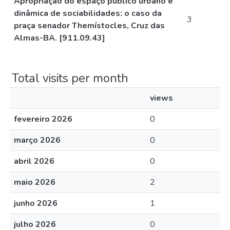
Apropriação do espaço público urbano e
dinâmica de sociabilidades: o caso da
3
praça senador Themístocles, Cruz das
Almas-BA. [911.09.43]
Total visits per month
views
fevereiro 2026
0
março 2026
0
abril 2026
0
maio 2026
2
junho 2026
1
julho 2026
0