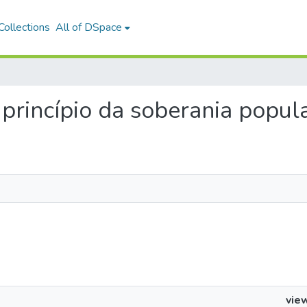
ollections
All of DSpace
o princípio da soberania popul
vie