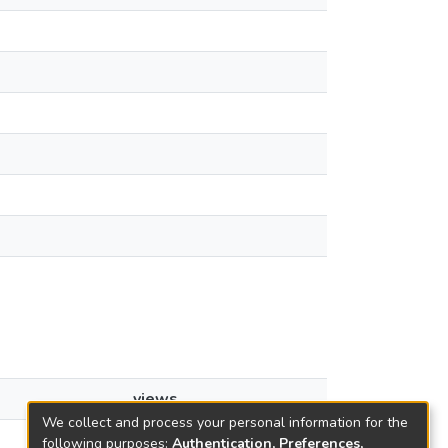
views
We collect and process your personal information for the
9
following purposes:
Authentication, Preferences,