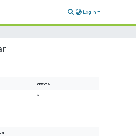
Log In
ar
views
5
ws