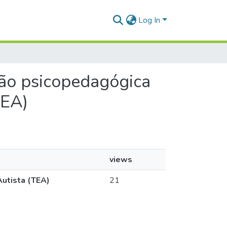
Log In
nção psicopedagógica
TEA)
views
Autista (TEA)
21