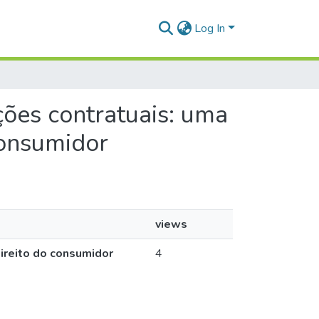
Log In
ações contratuais: uma
consumidor
views
direito do consumidor
4