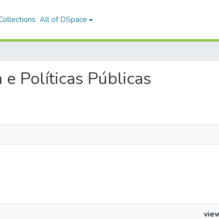
ollections
All of DSpace
a e Políticas Públicas
vie