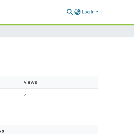
Log In
views
2
ws