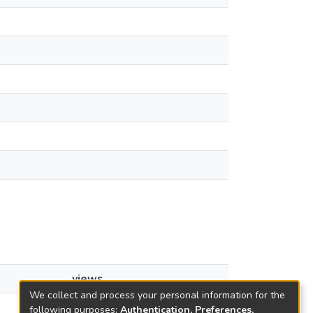
views
We collect and process your personal information for the
8
following purposes:
Authentication, Preferences,