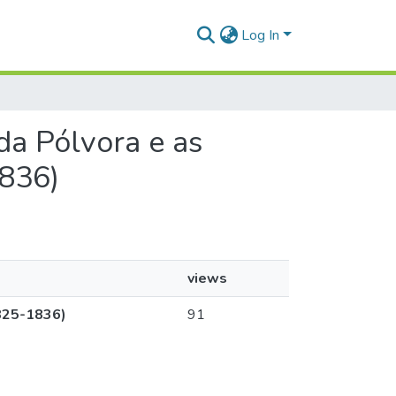
Log In
da Pólvora e as
1836)
views
1825-1836)
91