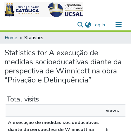
(current)
Log In
Communities & Collections
Home
Statistics
All of DSpace
Statistics for A execução de
medidas socioeducativas diante da
perspectiva de Winnicott na obra
“Privação e Delinquência”
Total visits
views
A execução de medidas socioeducativas
diante da perspectiva de Winnicott na
6