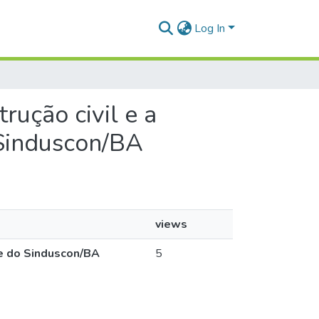
Log In
rução civil e a
 Sinduscon/BA
views
de do Sinduscon/BA
5