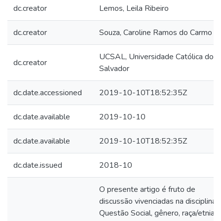
dc.creator
Lemos, Leila Ribeiro
dc.creator
Souza, Caroline Ramos do Carmo d
UCSAL, Universidade Católica do
dc.creator
Salvador
dc.date.accessioned
2019-10-10T18:52:35Z
dc.date.available
2019-10-10
dc.date.available
2019-10-10T18:52:35Z
dc.date.issued
2018-10
O presente artigo é fruto de
discussão vivenciadas na disciplina
Questão Social, gênero, raça/etnia, 