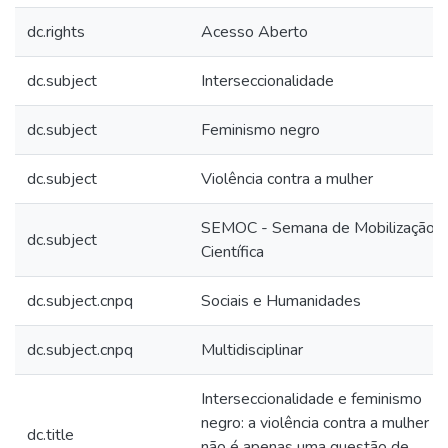
dc.rights
Acesso Aberto
dc.subject
Interseccionalidade
dc.subject
Feminismo negro
dc.subject
Violência contra a mulher
SEMOC - Semana de Mobilização
dc.subject
Científica
dc.subject.cnpq
Sociais e Humanidades
dc.subject.cnpq
Multidisciplinar
Interseccionalidade e feminismo
negro: a violência contra a mulher
dc.title
não é apenas uma questão de