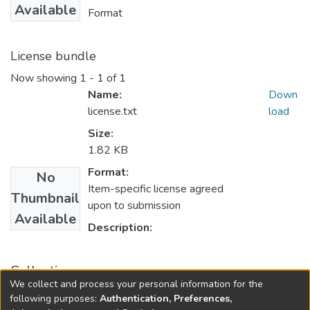
Available
Format
License bundle
Now showing
1 - 1 of 1
Name:
Down
license.txt
load
Size:
1.82 KB
Format:
No
Item-specific license agreed
Thumbnail
upon to submission
Available
Description:
Collections
We collect and process your personal information for the
Anais
following purposes:
Authentication, Preferences,