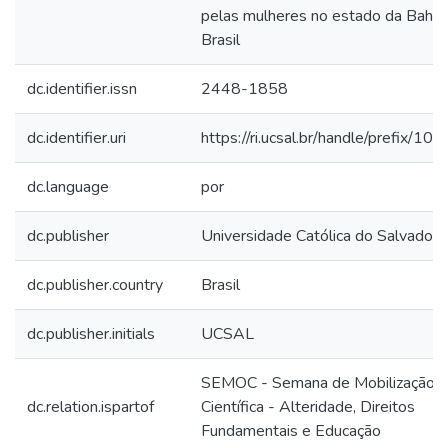
pelas mulheres no estado da Bahia,
Brasil
dc.identifier.issn
2448-1858
dc.identifier.uri
https://ri.ucsal.br/handle/prefix/104
dc.language
por
dc.publisher
Universidade Católica do Salvador
dc.publisher.country
Brasil
dc.publisher.initials
UCSAL
SEMOC - Semana de Mobilização
dc.relation.ispartof
Científica - Alteridade, Direitos
Fundamentais e Educação