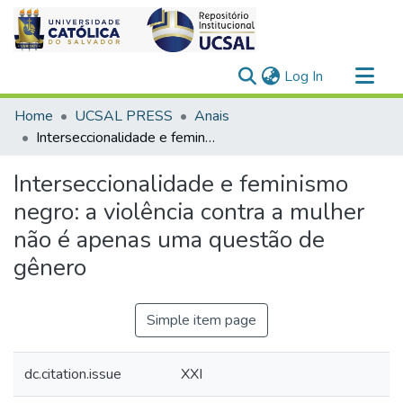
(current)
Log In
Communities & Collections
Home
UCSAL PRESS
Anais
All of DSpace
Interseccionalidade e feminismo negro: a violência contra a mulher não é apenas uma questão de gênero
Statistics
Interseccionalidade e feminismo
negro: a violência contra a mulher
não é apenas uma questão de
gênero
Simple item page
dc.citation.issue
XXI