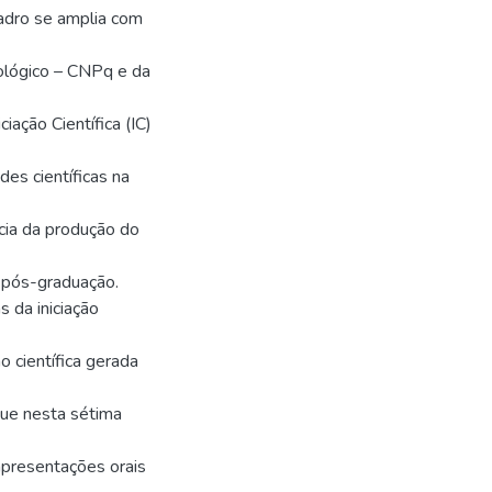
adro se amplia com
ológico – CNPq e da
iação Científica (IC)
des científicas na
cia da produção do
a pós-graduação.
 da iniciação
o científica gerada
que nesta sétima
apresentações orais