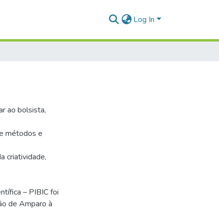
Log In
ar ao bolsista,
de métodos e
a criatividade,
tífica – PIBIC foi
ção de Amparo à