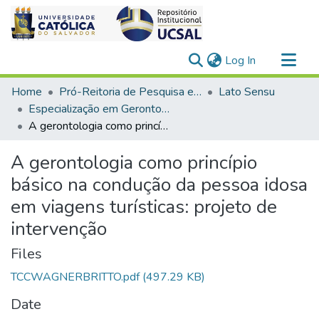
(current)
Log In
Communities & Collections
Home
Pró-Reitoria de Pesquisa e Pós-Graduação > Stricto Sensu
Lato Sensu
All of DSpace
Especialização em Gerontologia
A gerontologia como princípio básico na condução da pessoa idosa em viagens turísticas: projeto de intervenção
Statistics
A gerontologia como princípio
básico na condução da pessoa idosa
em viagens turísticas: projeto de
intervenção
Files
TCCWAGNERBRITTO.pdf
(497.29 KB)
Date