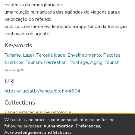
evidência da emergência de
uma relação humanizada das agências de viagens para a
valorização do referido
público. Conclui-se evidenciando a importância da formação
continuada do agente
Keywords
Turismo
,
Lazer
,
Terceira idade
,
Envelhecimento
,
Pacotes
turísticos
,
Tourism
,
Recreation
,
Third age
,
Aging
,
Tourist
packages
URI
https://ri.ucsal.br/handle/prefix/4604
Collections
Especialização em Gerontologia
We collect and process your personal information for the
Full item page
following purposes:
Authentication, Preferences,
Acknowledgement and Statistics
.