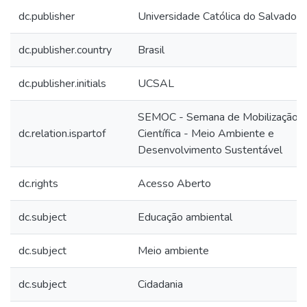
dc.publisher
Universidade Católica do Salvador
dc.publisher.country
Brasil
dc.publisher.initials
UCSAL
SEMOC - Semana de Mobilização
dc.relation.ispartof
Científica - Meio Ambiente e
Desenvolvimento Sustentável
dc.rights
Acesso Aberto
dc.subject
Educação ambiental
dc.subject
Meio ambiente
dc.subject
Cidadania