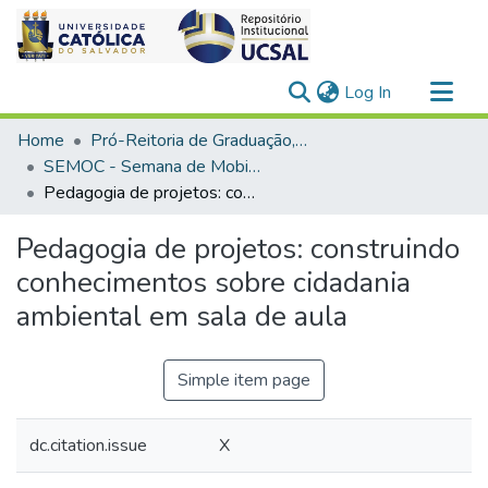
(current)
Log In
Communities & Collections
Home
Pró-Reitoria de Graduação, Extensão e Ação Comunitária
All of DSpace
SEMOC - Semana de Mobilização Científica
Pedagogia de projetos: construindo conhecimentos sobre cidadania ambiental em sala de aula
Statistics
Pedagogia de projetos: construindo
conhecimentos sobre cidadania
ambiental em sala de aula
Simple item page
dc.citation.issue
X