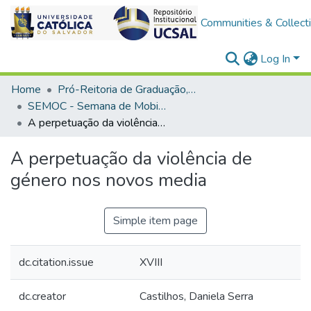
Communities & Collect
Log In
Home
Pró-Reitoria de Graduação, Extensão e Ação Comunitária
SEMOC - Semana de Mobilização Científica
A perpetuação da violência de género nos novos media
A perpetuação da violência de
género nos novos media
Simple item page
dc.citation.issue
XVIII
dc.creator
Castilhos, Daniela Serra