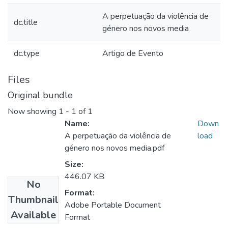
A perpetuação da violência de
dc.title
género nos novos media
dc.type
Artigo de Evento
Files
Original bundle
Now showing
1 - 1 of 1
Name:
Down
A perpetuação da violência de
load
género nos novos media.pdf
Size:
446.07 KB
No
Format:
Thumbnail
Adobe Portable Document
Available
Format