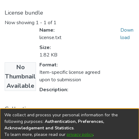
License bundle
Now showing
1 - 1 of 1
Name:
Down
license.txt
load
Size:
1.82 KB
Format:
No
Item-specific license agreed
Thumbnail
upon to submission
Available
Description:
Collections
We collect and process your personal information for the
SEMOC - Semana de Mobilização Científica
following purposes:
Authentication, Preferences,
Acknowledgement and Statistics
.
To learn more, please read our
privacy policy
.
DSpace software
copyright © 2002-2026
LYRASIS