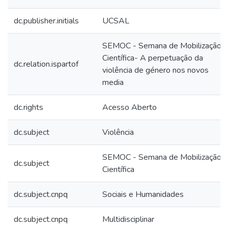
dc.publisher.initials
UCSAL
SEMOC - Semana de Mobilização
Científica- A perpetuação da
dc.relation.ispartof
violência de género nos novos
media
dc.rights
Acesso Aberto
dc.subject
Violência
SEMOC - Semana de Mobilização
dc.subject
Científica
dc.subject.cnpq
Sociais e Humanidades
dc.subject.cnpq
Multidisciplinar