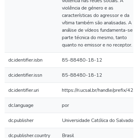
violência nas redes sociais. A
violência de género e as
características do agressor e da
vítima também são analisadas. A
análise de vídeos fundamenta-se n
parte técnica do mesmo, tanto
quanto no emissor e no receptor.
dc.identifier.isbn
85-88480-18-12
dc.identifier.issn
85-88480-18-12
dc.identifier.uri
https://ri.ucsal.br/handle/prefix/424
dc.language
por
dc.publisher
Universidade Católica do Salvador
dc.publisher.country
Brasil