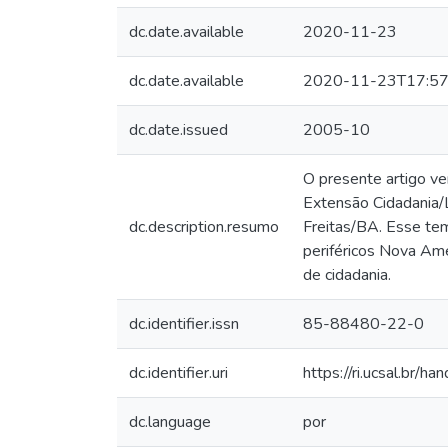
dc.date.available
2020-11-23
dc.date.available
2020-11-23T17:57
dc.date.issued
2005-10
O presente artigo ve
Extensão Cidadania/
dc.description.resumo
Freitas/BA. Esse tem
periféricos Nova Amé
de cidadania.
dc.identifier.issn
85-88480-22-0
dc.identifier.uri
https://ri.ucsal.br/h
dc.language
por