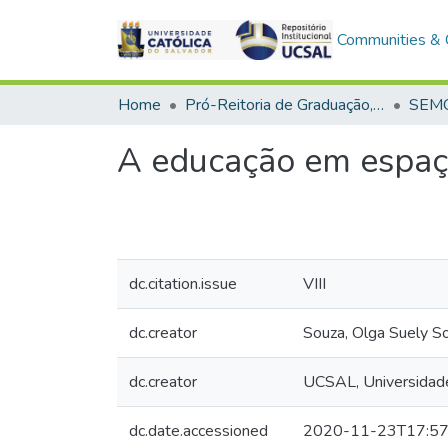
Communities & C
Home
Pró-Reitoria de Graduação, Extensão e Ação Comunitária
A educação em espaço
dc.citation.issue
VIII
dc.creator
Souza, Olga Suely S
dc.creator
UCSAL, Universidade
dc.date.accessioned
2020-11-23T17:57