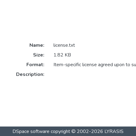
Name:
license.txt
Size:
1.82 KB
Format:
Item-specific license agreed upon to s
Description:
DSpace software
copyright © 2002-2026
LYRASIS