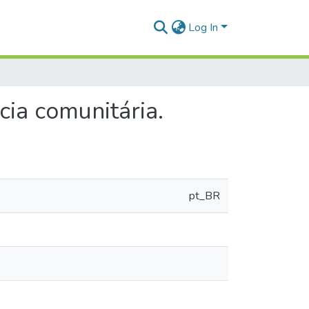
Log In
ia comunitária.
pt_BR