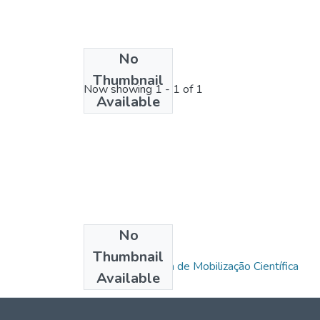
No
License bundle
Thumbnail
Now showing
1 - 1 of 1
Available
No
Collections
Thumbnail
SEMOC - Semana de Mobilização Científica
Available