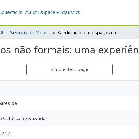
ollections
All of DSpace
Statistics
SEMOC - Semana de Mobilização Científica
A educação em espaços não formais: uma experiência comunitária.
s não formais: uma experiênc
Simple item page
oares de
 Católica do Salvador
:21Z