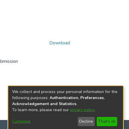
Download
ubmission
We collect and process your personal information for the
following purposes:
Authentication, Preferences,
Acknowledgement and Statistics
.
To learn more, please read our
privacy policy
.
Customize
Decline
That's ok