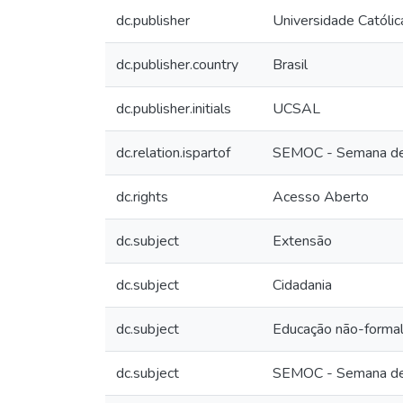
dc.publisher
Universidade Católic
dc.publisher.country
Brasil
dc.publisher.initials
UCSAL
dc.relation.ispartof
SEMOC - Semana de M
dc.rights
Acesso Aberto
dc.subject
Extensão
dc.subject
Cidadania
dc.subject
Educação não-forma
dc.subject
SEMOC - Semana de M