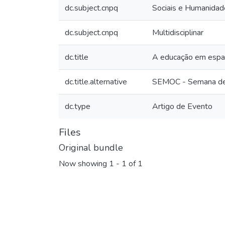
dc.subject.cnpq
Sociais e Humanidad
dc.subject.cnpq
Multidisciplinar
dc.title
A educação em espaço
dc.title.alternative
SEMOC - Semana de M
dc.type
Artigo de Evento
Files
Original bundle
Now showing
1 - 1 of 1