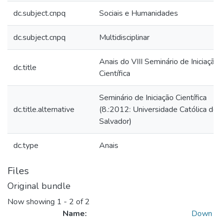
dc.subject.cnpq
Sociais e Humanidades
dc.subject.cnpq
Multidisciplinar
Anais do VIII Seminário de Iniciação
dc.title
Científica
Seminário de Iniciação Científica
dc.title.alternative
(8.:2012: Universidade Católica do
Salvador)
dc.type
Anais
Files
Original bundle
Now showing
1 - 2 of 2
Name:
Down