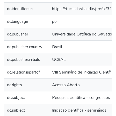
dc.identifier.uri
https://ri.ucsal.br/handle/prefix/319
dc.language
por
dc.publisher
Universidade Católica do Salvador
dc.publisher.country
Brasil
dc.publisher.initials
UCSAL
dc.relation.ispartof
VIII Seminário de Iniciação Científica
dc.rights
Acesso Aberto
dc.subject
Pesquisa científica – congressos
dc.subject
Iniciação científica - seminários