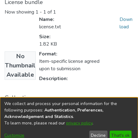
License bundle
Now showing
1 - 1 of 1
Name:
Down
license.txt
load
Size:
1.82 KB
Format:
No
Item-specific license agreed
Thumbnail
upon to submission
Available
Description:
Collections
We collect and process your personal information for the
Seminário de Iniciação Científica
following purposes:
Authentication, Preferences,
Acknowledgement and Statistics
.
To learn more, please read our
privacy policy
.
DSpace software
copyright © 2002-2026
LYRASIS
Cookie
Accessibility
Privacy
End User
Send
Customize
Decline
That's ok