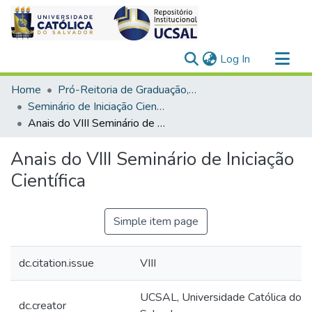
(current)
Log In
Communities & Collections
Home
Pró-Reitoria de Graduação, Extensão e Ação Comunitária
All of DSpace
Seminário de Iniciação Científica
Anais do VIII Seminário de Iniciação Científica
Statistics
Anais do VIII Seminário de Iniciação
Científica
Simple item page
dc.citation.issue
VIII
UCSAL, Universidade Católica do
dc.creator