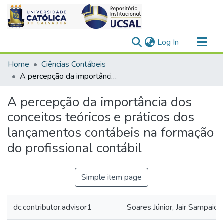
(current)
Log In
Communities & Collections
Home
Ciências Contábeis
All of DSpace
A percepção da importância dos conceitos teóricos e práticos dos lançamentos contábeis na formação do profissional contábil
Statistics
A percepção da importância dos
conceitos teóricos e práticos dos
lançamentos contábeis na formação
do profissional contábil
Simple item page
dc.contributor.advisor1
Soares Júnior, Jair Sampaio