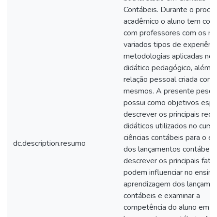
Contábeis. Durante o proce
acadêmico o aluno tem con
com professores com os ma
variados tipos de experiênc
metodologias aplicadas no 
didático pedagógico, além 
relação pessoal criada com 
mesmos. A presente pesqu
possui como objetivos espe
descrever os principais recu
didáticos utilizados no curs
ciências contábeis para o en
dc.description.resumo
dos lançamentos contábeis,
descrever os principais fato
podem influenciar no ensino
aprendizagem dos lançame
contábeis e examinar a
competência do aluno em