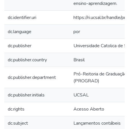
ensino-aprendizagem.
dc.identifier.uri
https://ri.ucsal.br/handle/pr
dc.language
por
dc.publisher
Universidade Catolica de S
dc.publisher.country
Brasil
Pró-Reitoria de Graduação
dc.publisher.department
(PROGRAD)
dc.publisher.initials
UCSAL
dc.rights
Acesso Aberto
dc.subject
Lançamentos contábeis