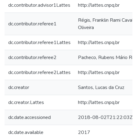
dc.contributor.advisor1Lattes
http://lattes.cnpq.br
Régis, Franklin Rami Cavalca
dc.contributor.referee1
Oliveira
dc.contributor.referee1Lattes
http://lattes.cnpq.br
dc.contributor.referee2
Pacheco, Rubens Mário Ribe
dc.contributor.referee2Lattes
http://lattes.cnpq.br
dc.creator
Santos, Lucas da Cruz
dc.creator.Lattes
http://lattes.cnpq.br
dc.date.accessioned
2018-08-02T21:22:03Z
dc.date.available
2017