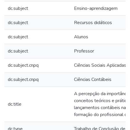
dc.subject
Ensino-aprendizagem
dc.subject
Recursos didáticos
dc.subject
Alunos
dc.subject
Professor
dc.subject.cnpq
Ciências Sociais Aplicadas
dc.subject.cnpq
Ciências Contábeis
A percepção da importância
conceitos teóricos e prátic
dc.title
lançamentos contábeis na
formação do profissional co
dc.type
Trabalho de Conclusão de C