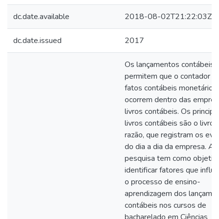
dc.date.available
2018-08-02T21:22:03Z
dc.date.issued
2017
Os lançamentos contábeis
permitem que o contador re
fatos contábeis monetários
ocorrem dentro das empres
livros contábeis. Os principa
livros contábeis são o livro d
razão, que registram os ev
do dia a dia da empresa. A
pesquisa tem como objetivo
identificar fatores que influ
o processo de ensino-
aprendizagem dos lançame
contábeis nos cursos de
bacharelado em Ciências