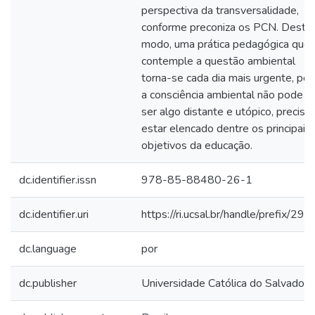
perspectiva da transversalidade,
conforme preconiza os PCN. Deste
modo, uma prática pedagógica que
contemple a questão ambiental
torna-se cada dia mais urgente, poi
a consciência ambiental não pode
ser algo distante e utópico, precisa
estar elencado dentre os principais
objetivos da educação.
dc.identifier.issn
978-85-88480-26-1
dc.identifier.uri
https://ri.ucsal.br/handle/prefix/293
dc.language
por
dc.publisher
Universidade Católica do Salvador