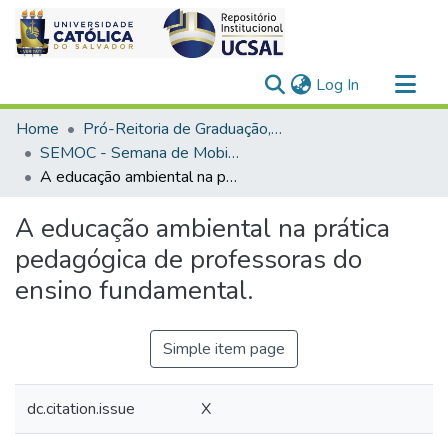
(current)
Log In
Communities & Collections
Home
Pró-Reitoria de Graduação, Extensão e Ação Comunitária
All of DSpace
SEMOC - Semana de Mobilização Científica
A educação ambiental na prática pedagógica de professoras do ensino fundamental.
Statistics
A educação ambiental na prática
pedagógica de professoras do
ensino fundamental.
Simple item page
dc.citation.issue
X