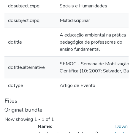
dc.subject.cnpq
Sociais e Humanidades
dc.subject.cnpq
Multidisciplinar
A educação ambiental na prática
dc.title
pedagógica de professoras do
ensino fundamental.
SEMOC - Semana de Mobilização
dc.title.alternative
Científica (10: 2007: Salvador, Ba)
dc.type
Artigo de Evento
Files
Original bundle
Now showing
1 - 1 of 1
Name:
Down