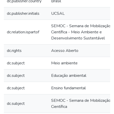
dc.publisher.country
Brasil
dc.publisher.initials
UCSAL
SEMOC - Semana de Mobilização
dc.relation.ispartof
Científica - Meio Ambiente e
Desenvolvimento Sustentável
dc.rights
Acesso Aberto
dc.subject
Meio ambiente
dc.subject
Educação ambiental
dc.subject
Ensino fundamental
SEMOC - Semana de Mobilização
dc.subject
Científica