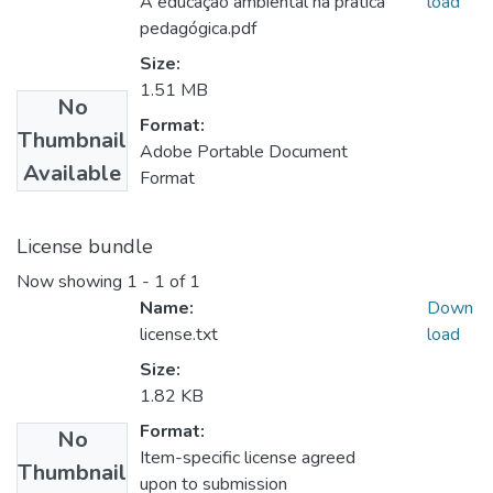
A educação ambiental na prática
load
pedagógica.pdf
Size:
1.51 MB
No
Format:
Thumbnail
Adobe Portable Document
Available
Format
License bundle
Now showing
1 - 1 of 1
Name:
Down
license.txt
load
Size:
1.82 KB
Format:
No
Item-specific license agreed
Thumbnail
upon to submission