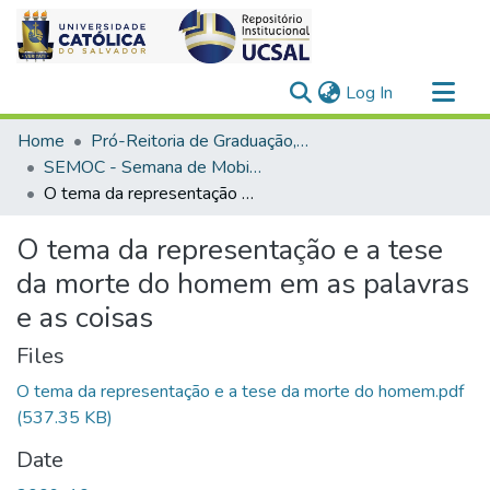
(current)
Log In
Communities & Collections
Home
Pró-Reitoria de Graduação, Extensão e Ação Comunitária
All of DSpace
SEMOC - Semana de Mobilização Científica
O tema da representação e a tese da morte do homem em as palavras e as coisas
Statistics
O tema da representação e a tese
da morte do homem em as palavras
e as coisas
Files
O tema da representação e a tese da morte do homem.pdf
(537.35 KB)
Date