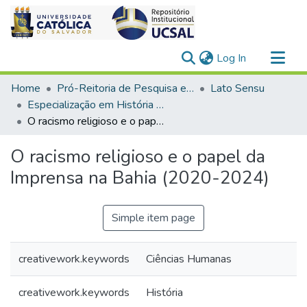
(current)
Log In
Communities & Collections
Home
Pró-Reitoria de Pesquisa e Pós-Graduação > Stricto Sensu
Lato Sensu
All of DSpace
Especialização em História da Bahia
O racismo religioso e o papel da Imprensa na Bahia (2020-2024)
Statistics
O racismo religioso e o papel da
Imprensa na Bahia (2020-2024)
Simple item page
creativework.keywords
Ciências Humanas
creativework.keywords
História