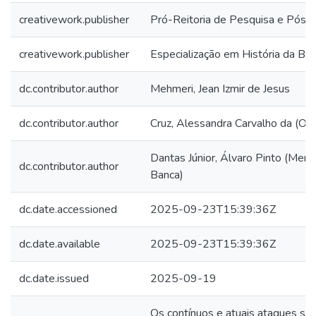
creativework.publisher
Pró-Reitoria de Pesquisa e Pós-
creativework.publisher
Especialização em História da Bah
dc.contributor.author
Mehmeri, Jean Izmir de Jesus
dc.contributor.author
Cruz, Alessandra Carvalho da (Orie
Dantas Júnior, Álvaro Pinto (Mem
dc.contributor.author
Banca)
dc.date.accessioned
2025-09-23T15:39:36Z
dc.date.available
2025-09-23T15:39:36Z
dc.date.issued
2025-09-19
Os contínuos e atuais ataques sof