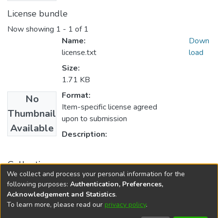
License bundle
Now showing
1 - 1 of 1
Name:
Down
license.txt
load
Size:
1.71 KB
Format:
No
Item-specific license agreed
Thumbnail
upon to submission
Available
Description:
Collections
We collect and process your personal information for the
Especialização em História da Bahia
following purposes:
Authentication, Preferences,
Acknowledgement and Statistics
.
To learn more, please read our
privacy policy
.
DSpace software
copyright © 2002-2026
LYRASIS