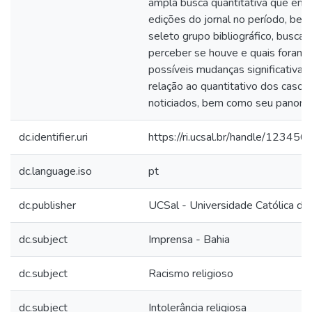
ampla busca quantitativa que env
edições do jornal no período, be
seleto grupo bibliográfico, busca-
perceber se houve e quais foram 
possíveis mudanças significativas
relação ao quantitativo dos casos
noticiados, bem como seu panoram
dc.identifier.uri
https://ri.ucsal.br/handle/1234
dc.language.iso
pt
dc.publisher
UCSal - Universidade Católica do
dc.subject
Imprensa - Bahia
dc.subject
Racismo religioso
dc.subject
Intolerância religiosa