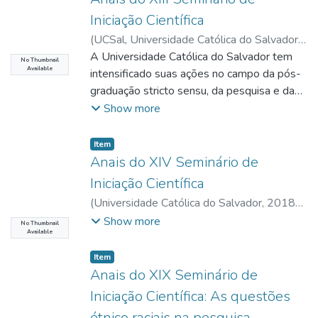
Iniciação Científica
(
UCSal, Universidade Católica do Salvador
,
2017
A Universidade Católica do Salvador tem
)
UCSAL, Universidade Católica do
No Thumbnail
Available
Salvador
intensificado suas ações no campo da pós-
graduação stricto sensu, da pesquisa e da
produção científica, como expressiva
Show more
contribuição para a consolidação de seu
Projeto Institucional.
Item type:
,
Item
Anais do XIV Seminário de
Iniciação Científica
(
Universidade Católica do Salvador
,
2018-
08-30
)
UCSAL, Universidade Católica do
Show more
No Thumbnail
Available
Salvador
Item type:
,
Item
Anais do XIX Seminário de
Iniciação Científica: As questões
étnico raciais na pesquisa