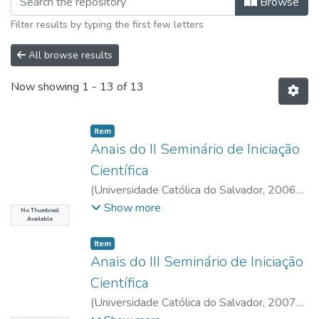
Browse
Filter results by typing the first few letters
All browse results
Now showing
1 - 13 of 13
Item type:
,
Item
Anais do II Seminário de Iniciação
Científica
(
Universidade Católica do Salvador
,
2006-
05-05
)
UCSAL, Universidade Católica do
Show more
No Thumbnail
Available
Salvador
;
UCSAL, Universidade Católica do
Salvador
Item type:
,
Item
Anais do III Seminário de Iniciação
Científica
(
Universidade Católica do Salvador
,
2007-