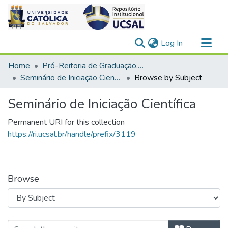
(current)
Log In
Communities & Collections
Home
Pró-Reitoria de Graduação, Extensão e Ação Comunitária
All of DSpace
Seminário de Iniciação Científica
Browse by Subject
Seminário de Iniciação Científica
Permanent URI for this collection
https://ri.ucsal.br/handle/prefix/3119
Browse
Browsing Seminário de Iniciação Cient