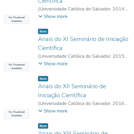
Científica
(
Universidade Católica do Salvador
,
2014-
08-26
)
UCSAL, Universidade Católica do
Show more
No Thumbnail
Available
Salvador
Item type:
,
Item
Anais do XI Seminário de Iniciação
Científica
(
Universidade Católica do Salvador
,
2015-
08-31
)
UCSAL, Universidade Católica do
Show more
No Thumbnail
Available
Salvador
Item type:
,
Item
Anais do XII Seminário de
Iniciação Científica
(
Universidade Católica do Salvador
,
2016-
09-01
)
UCSAL, Universidade Católica do
Show more
No Thumbnail
Available
Salvador
Item type:
,
Item
Anais do XIII Seminário de