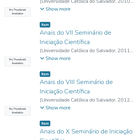
(
Universidade Católica do Salvador
,
2010-
08
)
UCSAL, Universidade Católica do
Show more
No Thumbnail
Available
Salvador
Item type:
,
Item
Anais do VII Seminário de
Iniciação Científica
(
Universidade Católica do Salvador
,
2011-
08-18
)
UCSAL, Universidade Católica do
Show more
No Thumbnail
Available
Salvador
Item type:
,
Item
Anais do VIII Seminário de
Iniciação Científica
(
Universidade Católica do Salvador
,
2012-
08-27
)
UCSAL, Universidade Católica do
Show more
No Thumbnail
Available
Salvador
Item type:
,
Item
Anais do X Seminário de Iniciação