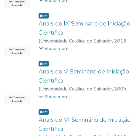
08-09
)
UCSAL, Universidade Católica do
Show more
No Thumbnail
Available
Salvador
Item type:
,
Item
Anais do IX Seminário de Iniciação
Científica
(
Universidade Católica do Salvador
,
2013-
08-26
)
UCSAL, Universidade Católica do
Show more
No Thumbnail
Available
Salvador
Item type:
,
Item
Anais do V Seminário de Iniciação
Científica
(
Universidade Católica do Salvador
,
2009-
08-19
)
UCSAL, Universidade Católica do
Show more
No Thumbnail
Available
Salvador
Item type:
,
Item
Anais do VI Seminário de Iniciação
Científica