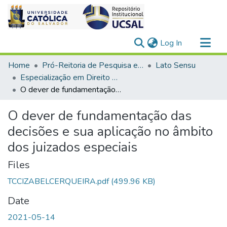
(current)
Log In
Communities & Collections
Home
Pró-Reitoria de Pesquisa e Pós-Graduação > Stricto Sensu
Lato Sensu
All of DSpace
Especialização em Direito Processual Civil
O dever de fundamentação das decisões e sua aplicação no âmbito dos juizados especiais
Statistics
O dever de fundamentação das
decisões e sua aplicação no âmbito
dos juizados especiais
Files
TCCIZABELCERQUEIRA.pdf
(499.96 KB)
Date
2021-05-14