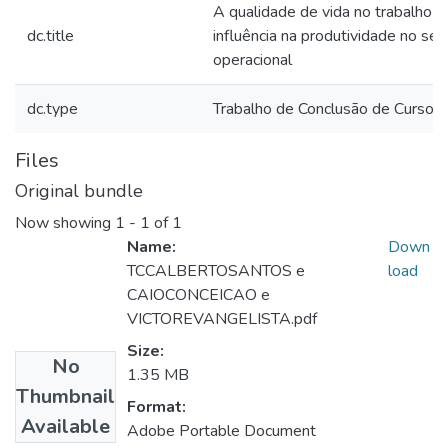
A qualidade de vida no trabalho e
dc.title
influência na produtividade no set
operacional
dc.type
Trabalho de Conclusão de Curso
Files
Original bundle
Now showing
1 - 1 of 1
Name:
Down
TCCALBERTOSANTOS e
load
CAIOCONCEICAO e
VICTOREVANGELISTA.pdf
Size:
No
1.35 MB
Thumbnail
Format:
Available
Adobe Portable Document