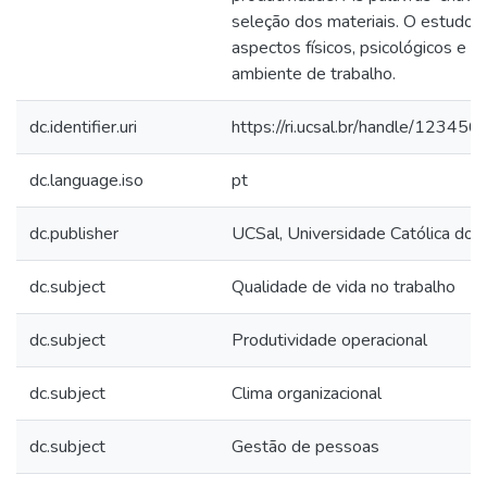
seleção dos materiais. O estudo 
aspectos físicos, psicológicos e so
ambiente de trabalho.
dc.identifier.uri
https://ri.ucsal.br/handle/1234
dc.language.iso
pt
dc.publisher
UCSal, Universidade Católica do 
dc.subject
Qualidade de vida no trabalho
dc.subject
Produtividade operacional
dc.subject
Clima organizacional
dc.subject
Gestão de pessoas