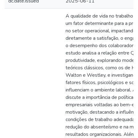
dc.date.issued
2025-06-11
A qualidade de vida no trabalho 
um fator determinante para a pro
no setor operacional, impactando
diretamente a satisfação, o enga
o desempenho dos colaboradores
estudo analisa a relação entre QV
produtividade, explorando model
teóricos clássicos, como os de He
Walton e Westley, e investigand
fatores físicos, psicológicos e soci
influenciam o ambiente laboral. A
discute a importância de políticas
empresariais voltadas ao bem-est
motivação, destacando a influênci
condições de trabalho adequadas
redução do absenteísmo e na mel
resultados organizacionais. Além 