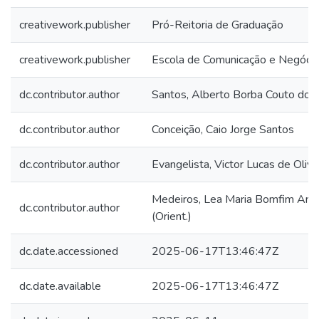
creativework.publisher
Pró-Reitoria de Graduação
creativework.publisher
Escola de Comunicação e Negóci
dc.contributor.author
Santos, Alberto Borba Couto dos
dc.contributor.author
Conceição, Caio Jorge Santos
dc.contributor.author
Evangelista, Victor Lucas de Olive
Medeiros, Lea Maria Bomfim And
dc.contributor.author
(Orient.)
dc.date.accessioned
2025-06-17T13:46:47Z
dc.date.available
2025-06-17T13:46:47Z