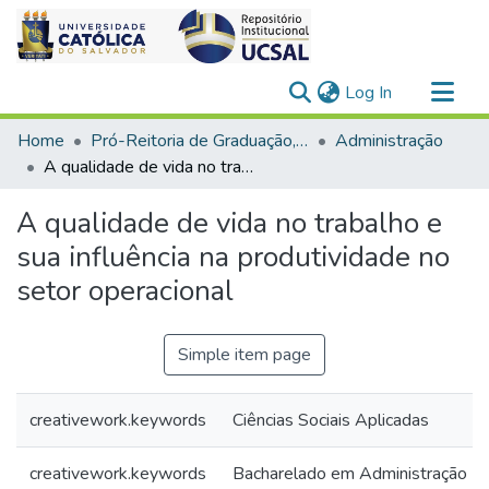
(current)
Log In
Communities & Collections
Home
Pró-Reitoria de Graduação, Extensão e Ação Comunitária > Ciências Sociais Aplicadas
Administração
All of DSpace
A qualidade de vida no trabalho e sua influência na produtividade no setor operacional
Statistics
A qualidade de vida no trabalho e
sua influência na produtividade no
setor operacional
Simple item page
creativework.keywords
Ciências Sociais Aplicadas
creativework.keywords
Bacharelado em Administração