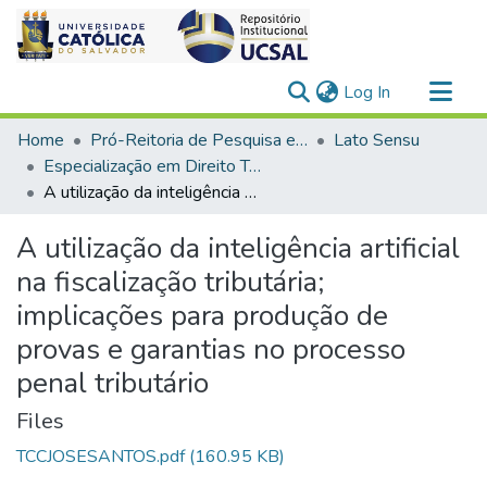
(current)
Log In
Communities & Collections
Home
Pró-Reitoria de Pesquisa e Pós-Graduação > Stricto Sensu
Lato Sensu
All of DSpace
Especialização em Direito Tributário
A utilização da inteligência artificial na fiscalização tributária; implicações para produção de provas e garantias no processo penal tributário
Statistics
A utilização da inteligência artificial
na fiscalização tributária;
implicações para produção de
provas e garantias no processo
penal tributário
Files
TCCJOSESANTOS.pdf
(160.95 KB)