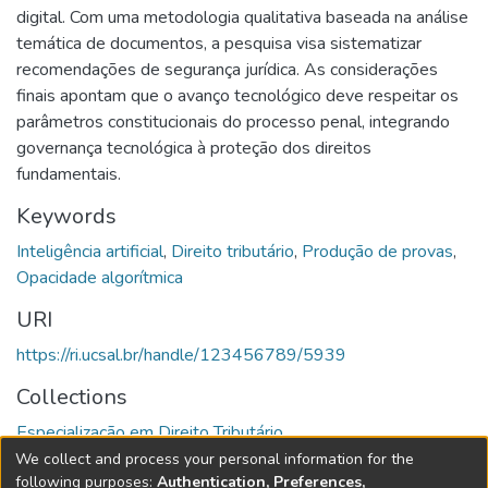
digital. Com uma metodologia qualitativa baseada na análise
temática de documentos, a pesquisa visa sistematizar
recomendações de segurança jurídica. As considerações
finais apontam que o avanço tecnológico deve respeitar os
parâmetros constitucionais do processo penal, integrando
governança tecnológica à proteção dos direitos
fundamentais.
Keywords
Inteligência artificial
,
Direito tributário
,
Produção de provas
,
Opacidade algorítmica
URI
https://ri.ucsal.br/handle/123456789/5939
Collections
Especialização em Direito Tributário
We collect and process your personal information for the
Full item page
following purposes:
Authentication, Preferences,