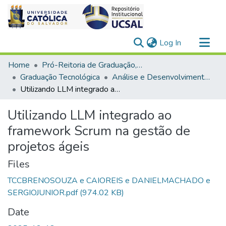
(current)
Log In
Communities & Collections
Home
Pró-Reitoria de Graduação, Extensão e Ação Comunitária
All of DSpace
Graduação Tecnológica
Análise e Desenvolvimento de Sistemas
Utilizando LLM integrado ao framework Scrum na gestão de projetos ágeis
Statistics
Utilizando LLM integrado ao
framework Scrum na gestão de
projetos ágeis
Files
TCCBRENOSOUZA e CAIOREIS e DANIELMACHADO e
SERGIOJUNIOR.pdf
(974.02 KB)
Date