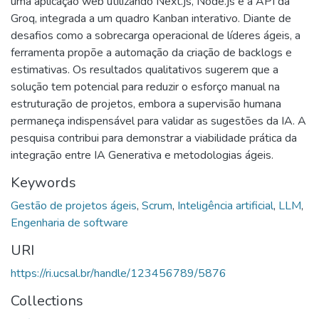
uma aplicação web utilizando Next.js, Node.js e a API da
Groq, integrada a um quadro Kanban interativo. Diante de
desafios como a sobrecarga operacional de líderes ágeis, a
ferramenta propõe a automação da criação de backlogs e
estimativas. Os resultados qualitativos sugerem que a
solução tem potencial para reduzir o esforço manual na
estruturação de projetos, embora a supervisão humana
permaneça indispensável para validar as sugestões da IA. A
pesquisa contribui para demonstrar a viabilidade prática da
integração entre IA Generativa e metodologias ágeis.
Keywords
Gestão de projetos ágeis
,
Scrum
,
Inteligência artificial
,
LLM
,
Engenharia de software
URI
https://ri.ucsal.br/handle/123456789/5876
Collections