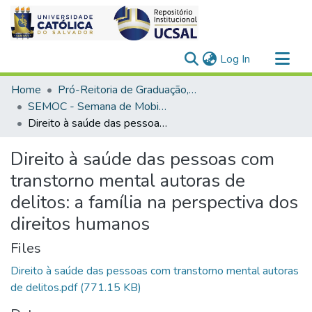
(current)
Log In
Communities & Collections
Home
Pró-Reitoria de Graduação, Extensão e Ação Comunitária
All of DSpace
SEMOC - Semana de Mobilização Científica
Direito à saúde das pessoas com transtorno mental autoras de delitos: a família na perspectiva dos direitos humanos
Statistics
Direito à saúde das pessoas com
transtorno mental autoras de
delitos: a família na perspectiva dos
direitos humanos
Files
Direito à saúde das pessoas com transtorno mental autoras
de delitos.pdf
(771.15 KB)