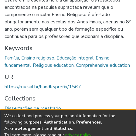
estiveram presentes no dia da aplicação. Os resultados
encontrados na pesquisa supracitada revelam que o
componente curricular Ensino Religioso é ofertado
obrigatoriamente nas escolas dos Anos Finais, apenas no 8º
ano, porém sem qualquer tipo de formação especifica ou
continuada para os professores que lecionam a disciplina.
Keywords
Família
,
Ensino religioso
,
Educação integral
,
Ensino
fundamental
,
Religious education
,
Comprehensive education
URI
https://ri.ucsal.br/handle/prefix/1567
Collections
Dissertações de Mestrado
We collect and process your personal information for the
Full item page
following purposes:
Authentication, Preferences,
Acknowledgement and Statistics
.
To learn more, please read our
privacy policy
.