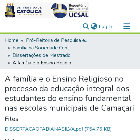
(current)
Log In
Communities & Collections
Home
Pró-Reitoria de Pesquisa e Pós-Graduação > Stricto Sensu
All of DSpace
Família na Sociedade Contemporânea
Dissertações de Mestrado
Statistics
A família e o Ensino Religioso no processo da educação integral dos estudantes do ensino fundamental nas escolas municipais de Camaçari
A família e o Ensino Religioso no
processo da educação integral dos
estudantes do ensino fundamental
nas escolas municipais de Camaçari
Files
DISSERTACAOFABIANASILVA.pdf
(754.76 KB)