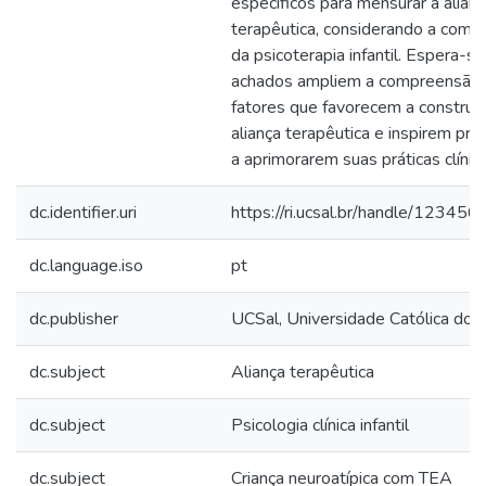
específicos para mensurar a alian
terapêutica, considerando a comp
da psicoterapia infantil. Espera-s
achados ampliem a compreensão
fatores que favorecem a construç
aliança terapêutica e inspirem prof
a aprimorarem suas práticas clínica
dc.identifier.uri
https://ri.ucsal.br/handle/1234
dc.language.iso
pt
dc.publisher
UCSal, Universidade Católica do 
dc.subject
Aliança terapêutica
dc.subject
Psicologia clínica infantil
dc.subject
Criança neuroatípica com TEA