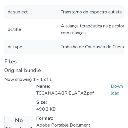
dc.subject
Transtorno do espectro autista -
A aliança terapêutica na psicologia
dc.title
com crianças
dc.type
Trabalho de Conclusão de Curso
Files
Original bundle
Now showing
1 - 1 of 1
Name:
Down
TCCANAGABRIELAPAZ.pdf
load
Size:
490.2 KB
Format:
No
Adobe Portable Document