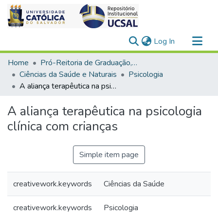
(current)
Log In
Communities & Collections
Home
Pró-Reitoria de Graduação, Extensão e Ação Comunitária
All of DSpace
Ciências da Saúde e Naturais
Psicologia
A aliança terapêutica na psicologia clínica com crianças
Statistics
A aliança terapêutica na psicologia
clínica com crianças
Simple item page
creativework.keywords
Ciências da Saúde
creativework.keywords
Psicologia