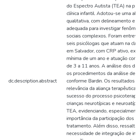
do Espectro Autista (TEA) na psi
clínica infantil. Adotou-se uma a
qualitativa, com delineamento expl
adequada para investigar fenôme
sociais complexos. Foram entrevi
seis psicólogas que atuam na clínic
em Salvador, com CRP ativo, expe
mínima de um ano e atuação com c
de 3 a 11 anos. A análise dos da
os procedimentos da análise de c
dc.description.abstract
conforme Bardin. Os resultados 
relevância da aliança terapêutica 
sucesso do processo psicoterapê
crianças neurotípicas e neuroatípi
TEA, evidenciando, especialmente
importância da participação dos pa
tratamento. Além disso, ressalta
necessidade de integração de in