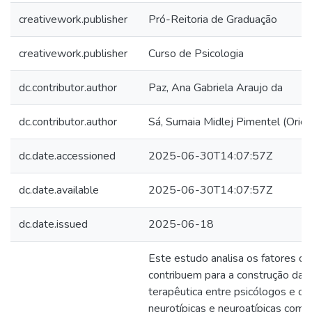
creativework.publisher
Pró-Reitoria de Graduação
creativework.publisher
Curso de Psicologia
dc.contributor.author
Paz, Ana Gabriela Araujo da
dc.contributor.author
Sá, Sumaia Midlej Pimentel (Orien
dc.date.accessioned
2025-06-30T14:07:57Z
dc.date.available
2025-06-30T14:07:57Z
dc.date.issued
2025-06-18
Este estudo analisa os fatores qu
contribuem para a construção da a
terapêutica entre psicólogos e cri
neurotípicas e neuroatípicas com 