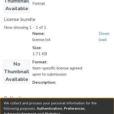
Thumbnail
Format
Available
License bundle
Now showing
1 - 1 of 1
Name:
Down
license.txt
load
Size:
1.71 KB
Format:
No
Item-specific license agreed
Thumbnail
upon to submission
Available
Description:
Collections
We collect and process your personal information for the
Psicologia
following purposes:
Authentication, Preferences,
Acknowledgement and Statistics
.