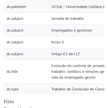
dc.publisher
UCSal - Universidade Católica do
dc.subject
Jornada de trabalho
dc.subject
Empregados e gestores
dc.subject
Inciso II
dc.subject
Artigo 62 da CLT
Exclusão do controle de jornada 
dc.title
trabalho: conflitos e tensões ger
vida do empregado gestor
dc.type
Trabalho de Conclusão de Curso
Files