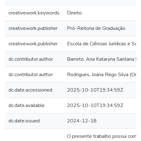
creativework.keywords
Direito
creativework.publisher
Pró-Reitoria de Graduação
creativework.publisher
Escola de Ciências Jurídicas e Soci
dc.contributor.author
Barreto, Ana Kataryna Santana Sá
dc.contributor.author
Rodrigues, Joana Rego Silva (Orien
dc.date.accessioned
2025-10-10T19:34:59Z
dc.date.available
2025-10-10T19:34:59Z
dc.date.issued
2024-12-18
O presente trabalho possui como 