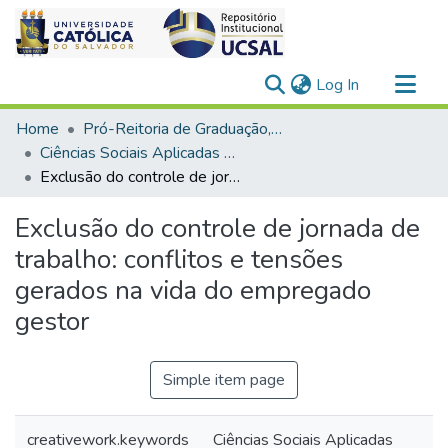
(current)
Log In
Communities & Collections
Home
Pró-Reitoria de Graduação, Extensão e Ação Comunitária
All of DSpace
Ciências Sociais Aplicadas > Direito
Exclusão do controle de jornada de trabalho: conflitos e tensões gerados na vida do empregado gestor
Statistics
Exclusão do controle de jornada de
trabalho: conflitos e tensões
gerados na vida do empregado
gestor
Simple item page
creativework.keywords
Ciências Sociais Aplicadas