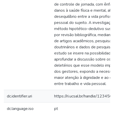
de controle de jornada, com ênfa
danos à saúde física e mental, al
desequilíbrio entre a vida profissi
pessoal do sujeito. A investigação 
método hipotético-dedutivo sust
por revisão bibliográfica, mediante
de artigos acadêmicos, pesquisas 
doutrinários e dados de pesquisas
estudo se insere na possibilidade
aprofundar a discussão sobre os e
deletérios que esse modelo impõ
dos gestores, expondo a necessi
maior atenção à dignidade e ao equ
entre trabalho e vida pessoal.
dc.identifier.uri
https://ri.ucsal.br/handle/1234
dc.language.iso
pt