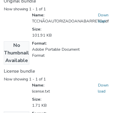
Original bundle
Now showing
1 - 1 of 1
Name:
Down
TCCNÃOAUTORIZADOANABARRETO.pdf
load
Size:
101.91 KB
Format:
No
Adobe Portable Document
Thumbnail
Format
Available
License bundle
Now showing
1 - 1 of 1
Name:
Down
license.txt
load
Size:
1.71 KB