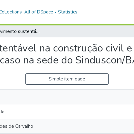
ollections
All of DSpace
Statistics
Desenvolvimento sustentável na construção civil e a certificação ambiental: estudo de caso na sede do Sinduscon/BA
ntável na construção civil e 
 caso na sede do Sinduscon/
Simple item page
 de
des de Carvalho