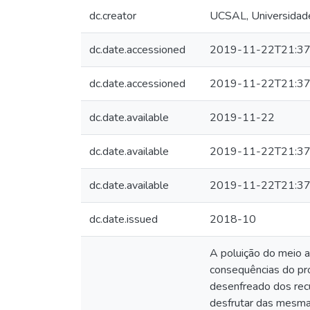
dc.creator
UCSAL, Universidade
dc.date.accessioned
2019-11-22T21:37
dc.date.accessioned
2019-11-22T21:37
dc.date.available
2019-11-22
dc.date.available
2019-11-22T21:37
dc.date.available
2019-11-22T21:37
dc.date.issued
2018-10
A poluição do meio 
consequências do pr
desenfreado dos recu
desfrutar das mesma