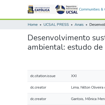
Communities & C
Home
UCSAL PRESS
Anais
Desenvolvimento suste
ambiental: estudo de
dc.citation.issue
XXI
dc.creator
Lima, Nilton Oliveira
dc.creator
Gantois, Mônica Men