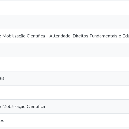
obilização Científica - Alteridade, Direitos Fundamentais e Ed
ais
obilização Científica
es