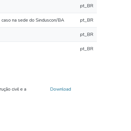
pt_BR
de caso na sede do Sinduscon/BA
pt_BR
pt_BR
pt_BR
ção civil e a
Download