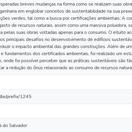
 esperadas breves mudanças na forma como se realizam suas obra
genharia em englobar conceitos de sustentabilidade na sua praxe,
ações verdes, tal como a busca por certificações ambientais. A c
asto de recursos naturais, assim como uma massiva poluidora, s
 pelas suas obras voltadas apenas para o consumo. O intuito ac
os principais desafios no desenvolvimento de edifícios sustentáv
reduzir o impacto ambiental das grandes construções. Além de u
 e fundamentos dos certificados ambientais, foi realizado um est
de foi possível perceber que as práticas sustentáveis são tão
itar a redução do ônus relacionado ao consumo de recursos natura
andle/prefix/1245
a do Salvador