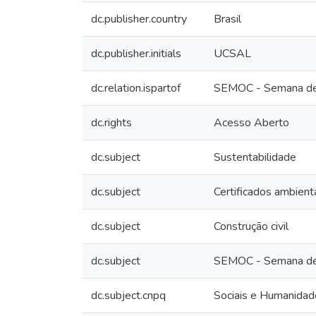
dc.publisher.country
Brasil
dc.publisher.initials
UCSAL
dc.relation.ispartof
SEMOC - Semana de M
dc.rights
Acesso Aberto
dc.subject
Sustentabilidade
dc.subject
Certificados ambient
dc.subject
Construção civil
dc.subject
SEMOC - Semana de M
dc.subject.cnpq
Sociais e Humanidad