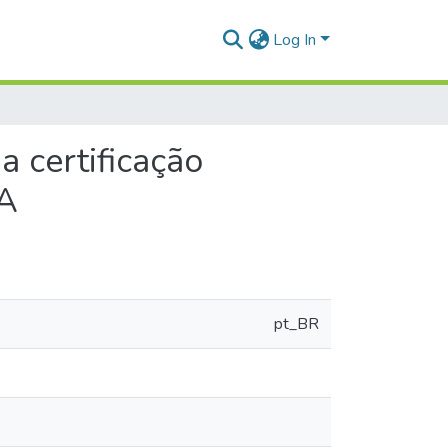
Log In
a certificação
BA
pt_BR