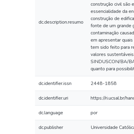
construção civil são
essencialidade da en
construção de edific
dc.description.resumo
fonte de um grande g
contaminação causada
em apresentar quais 
tem sido feito para 
valores sustentáveis
SINDUSCON/BA/BA, on
quanto para possibil
dc.identifier.issn
2448-1858
dc.identifier.uri
https://ri.ucsal.br/h
dc.language
por
dc.publisher
Universidade Católic