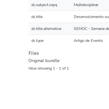
dc.subject.cnpq
Multidisciplinar
dc.title
Desenvolvimento sust
dc.title.alternative
SEMOC - Semana de M
dc.type
Artigo de Evento
Files
Original bundle
Now showing
1 - 1 of 1