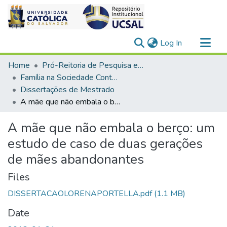
(current)
Log In
Communities & Collections
Home
Pró-Reitoria de Pesquisa e Pós-Graduação > Stricto Sensu
All of DSpace
Família na Sociedade Contemporânea
Dissertações de Mestrado
Statistics
A mãe que não embala o berço: um estudo de caso de duas gerações de mães abandonantes
A mãe que não embala o berço: um
estudo de caso de duas gerações
de mães abandonantes
Files
DISSERTACAOLORENAPORTELLA.pdf
(1.1 MB)
Date