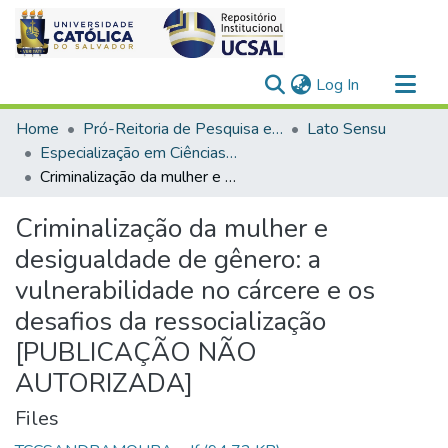
(current)
Log In
Communities & Collections
Home
Pró-Reitoria de Pesquisa e Pós-Graduação > Stricto Sensu
Lato Sensu
All of DSpace
Especialização em Ciências Criminais
Criminalização da mulher e desigualdade de gênero: a vulnerabilidade no cárcere e os desafios da ressocialização [PUBLICAÇÃO NÃO AUTORIZADA]
Statistics
Criminalização da mulher e
desigualdade de gênero: a
vulnerabilidade no cárcere e os
desafios da ressocialização
[PUBLICAÇÃO NÃO
AUTORIZADA]
Files