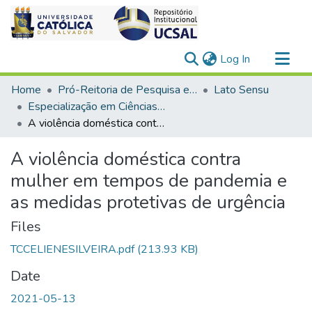
(current)
Log In
Communities & Collections
Home
Pró-Reitoria de Pesquisa e Pós-Graduação > Stricto Sensu
Lato Sensu
All of DSpace
Especialização em Ciências Criminais
A violência doméstica contra mulher em tempos de pandemia e as medidas protetivas de urgência
Statistics
A violência doméstica contra
mulher em tempos de pandemia e
as medidas protetivas de urgência
Files
TCCELIENESILVEIRA.pdf
(213.93 KB)
Date
2021-05-13