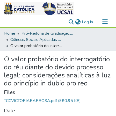
(current)
Log In
Communities & Collections
Home
Pró-Reitoria de Graduação, Extensão e Ação Comunitária
All of DSpace
Ciências Sociais Aplicadas > Direito
O valor probatório do interrogatório do réu diante do devido processo legal: considerações analíticas à luz do princípio in dubio pro reo
Statistics
O valor probatório do interrogatório
do réu diante do devido processo
legal: considerações analíticas à luz
do princípio in dubio pro reo
Files
TCCVICTORIABARBOSA.pdf
(980.95 KB)
Date