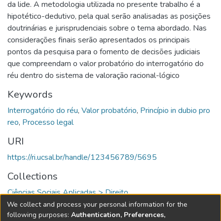
da lide. A metodologia utilizada no presente trabalho é a
hipotético-dedutivo, pela qual serão analisadas as posições
doutrinárias e jurisprudenciais sobre o tema abordado. Nas
considerações finais serão apresentados os principais
pontos da pesquisa para o fomento de decisões judiciais
que compreendam o valor probatório do interrogatório do
réu dentro do sistema de valoração racional-lógico
Keywords
Interrogatório do réu
,
Valor probatório
,
Princípio in dubio pro
reo
,
Processo legal
URI
https://ri.ucsal.br/handle/123456789/5695
Collections
Ciências Sociais Aplicadas > Direito
We collect and process your personal information for the
Full item page
following purposes:
Authentication, Preferences,