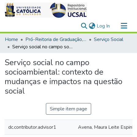
(current)
Log In
Communities & Collections
Home
Pró-Reitoria de Graduação, Extensão e Ação Comunitária > Ciências Humanas
Serviço Social
All of DSpace
Serviço social no campo socioambiental: contexto de mudanças e impactos na questão social
Statistics
Serviço social no campo
socioambiental: contexto de
mudanças e impactos na questão
social
Simple item page
dc.contributor.advisor1
Avena, Maura Leite Espinhe