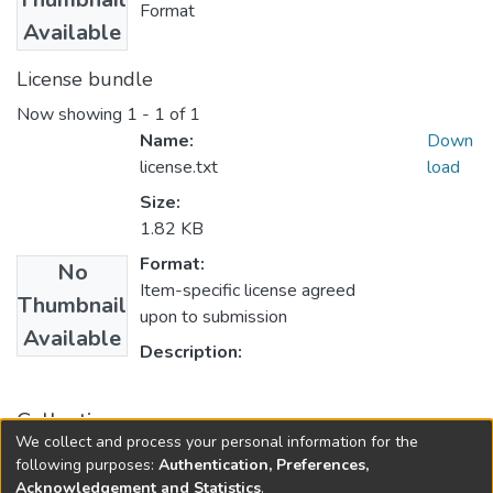
Format
Available
License bundle
Now showing
1 - 1 of 1
Name:
Down
license.txt
load
Size:
1.82 KB
Format:
No
Item-specific license agreed
Thumbnail
upon to submission
Available
Description:
Collections
We collect and process your personal information for the
Serviço Social
following purposes:
Authentication, Preferences,
Acknowledgement and Statistics
.