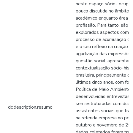
neste espaço sócio- ocupaci
pouco discutida no âmbito
acadêmico enquanto área d
profissão. Para tanto, são
explorados aspectos como
processo de acumulação cap
e o seu reflexo na criação e
agudização das expressões
questão social, apresentan
contextualização sócio-histó
brasileira, principalmente d
últimos cinco anos, com foc
Política de Meio Ambiente.
desenvolvidas entrevistas
semiestruturadas com duas
dc.description.resumo
assistentes sociais que tra
na referida empresa no per
outubro e novembro de 20
dados coletados foram trans