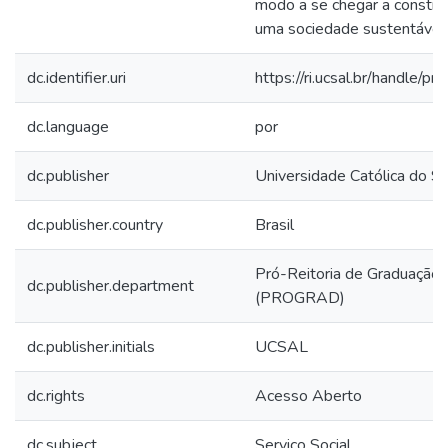
modo a se chegar a constru
uma sociedade sustentável.
dc.identifier.uri
https://ri.ucsal.br/handle/pr
dc.language
por
dc.publisher
Universidade Católica do S
dc.publisher.country
Brasil
Pró-Reitoria de Graduação
dc.publisher.department
(PROGRAD)
dc.publisher.initials
UCSAL
dc.rights
Acesso Aberto
dc.subject
Serviço Social