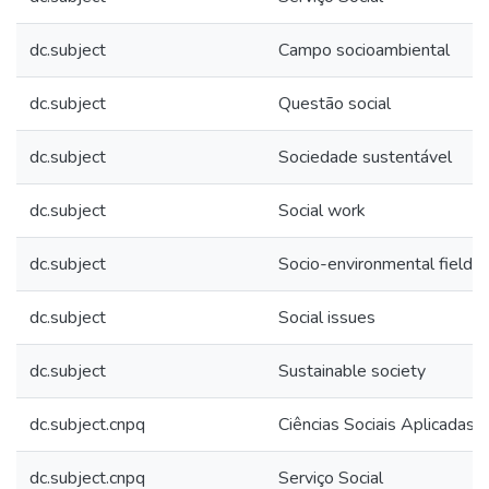
dc.subject
Campo socioambiental
dc.subject
Questão social
dc.subject
Sociedade sustentável
dc.subject
Social work
dc.subject
Socio-environmental field
dc.subject
Social issues
dc.subject
Sustainable society
dc.subject.cnpq
Ciências Sociais Aplicadas
dc.subject.cnpq
Serviço Social